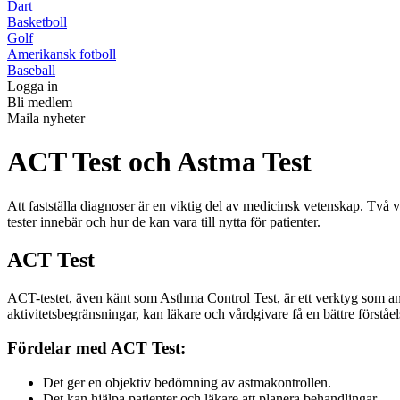
Dart
Basketboll
Golf
Amerikansk fotboll
Baseball
Logga in
Bli medlem
Maila nyheter
ACT Test och Astma Test
Att fastställa diagnoser är en viktig del av medicinsk vetenskap. Två va
tester innebär och hur de kan vara till nytta för patienter.
ACT Test
ACT-testet, även känt som Asthma Control Test, är ett verktyg som anv
aktivitetsbegränsningar, kan läkare och vårdgivare få en bättre förståel
Fördelar med ACT Test:
Det ger en objektiv bedömning av astmakontrollen.
Det kan hjälpa patienter och läkare att planera behandlingar.