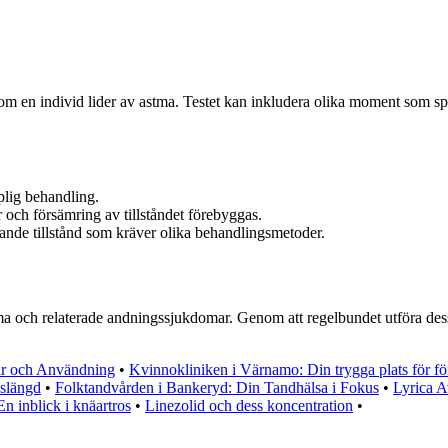
 om en individ lider av astma. Testet kan inkludera olika moment som sp
mplig behandling.
r och försämring av tillståndet förebyggas.
knande tillstånd som kräver olika behandlingsmetoder.
tma och relaterade andningssjukdomar. Genom att regelbundet utföra dessa
ar och Användning
•
Kvinnokliniken i Värnamo: Din trygga plats för fö
vslängd
•
Folktandvården i Bankeryd: Din Tandhälsa i Fokus
•
Lyrica A
n inblick i knäartros
•
Linezolid och dess koncentration
•