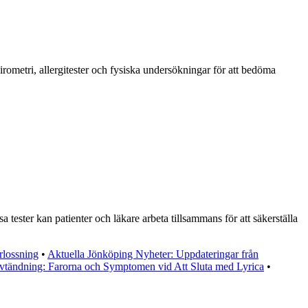
irometri, allergitester och fysiska undersökningar för att bedöma
 tester kan patienter och läkare arbeta tillsammans för att säkerställa
rlossning
•
Aktuella Jönköping Nyheter: Uppdateringar från
vtändning: Farorna och Symptomen vid Att Sluta med Lyrica
•