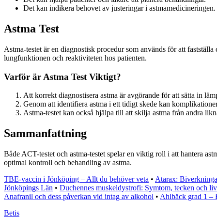
Det kan indikera behovet av justeringar i astmamedicineringen.
Astma Test
Astma-testet är en diagnostisk procedur som används för att fastställa
lungfunktionen och reaktiviteten hos patienten.
Varför är Astma Test Viktigt?
Att korrekt diagnostisera astma är avgörande för att sätta in lä
Genom att identifiera astma i ett tidigt skede kan komplikatione
Astma-testet kan också hjälpa till att skilja astma från andra li
Sammanfattning
Både ACT-testet och astma-testet spelar en viktig roll i att hantera as
optimal kontroll och behandling av astma.
TBE-vaccin i Jönköping – Allt du behöver veta
•
Atarax: Biverkning
Jönköpings Län
•
Duchennes muskeldystrofi: Symtom, tecken och li
Anafranil och dess påverkan vid intag av alkohol
•
Ahlbäck grad 1 – E
Betis