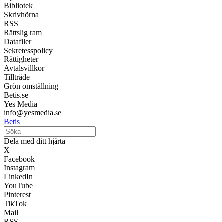
Bibliotek
Skrivhörna
RSS
Rättslig ram
Datafiler
Sekretesspolicy
Rättigheter
Avtalsvillkor
Tillträde
Grön omställning
Betis.se
Yes Media
info@yesmedia.se
Betis
Dela med ditt hjärta
X
Facebook
Instagram
LinkedIn
YouTube
Pinterest
TikTok
Mail
RSS