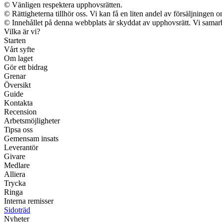
© Vänligen respektera upphovsrätten.
© Rättigheterna tillhör oss. Vi kan få en liten andel av försäljningen
© Innehållet på denna webbplats är skyddat av upphovsrätt. Vi samarb
Vilka är vi?
Starten
Vårt syfte
Om laget
Gör ett bidrag
Grenar
Översikt
Guide
Kontakta
Recension
Arbetsmöjligheter
Tipsa oss
Gemensam insats
Leverantör
Givare
Medlare
Alliera
Trycka
Ringa
Interna remisser
Sidoträd
Nyheter