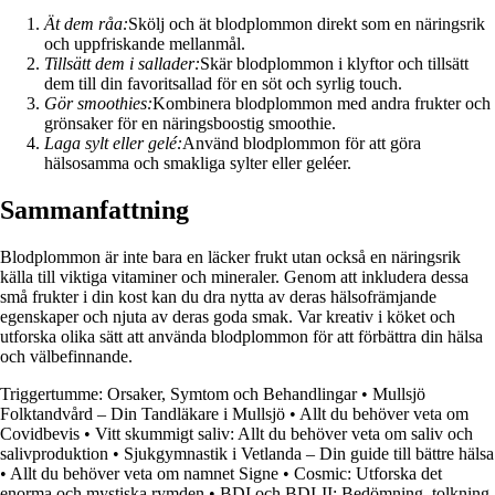
Ät dem råa:
Skölj och ät blodplommon direkt som en näringsrik
och uppfriskande mellanmål.
Tillsätt dem i sallader:
Skär blodplommon i klyftor och tillsätt
dem till din favoritsallad för en söt och syrlig touch.
Gör smoothies:
Kombinera blodplommon med andra frukter och
grönsaker för en näringsboostig smoothie.
Laga sylt eller gelé:
Använd blodplommon för att göra
hälsosamma och smakliga sylter eller geléer.
Sammanfattning
Blodplommon är inte bara en läcker frukt utan också en näringsrik
källa till viktiga vitaminer och mineraler. Genom att inkludera dessa
små frukter i din kost kan du dra nytta av deras hälsofrämjande
egenskaper och njuta av deras goda smak. Var kreativ i köket och
utforska olika sätt att använda blodplommon för att förbättra din hälsa
och välbefinnande.
Triggertumme: Orsaker, Symtom och Behandlingar
•
Mullsjö
Folktandvård – Din Tandläkare i Mullsjö
•
Allt du behöver veta om
Covidbevis
•
Vitt skummigt saliv: Allt du behöver veta om saliv och
salivproduktion
•
Sjukgymnastik i Vetlanda – Din guide till bättre hälsa
•
Allt du behöver veta om namnet Signe
•
Cosmic: Utforska det
enorma och mystiska rymden
•
BDI och BDI-II: Bedömning, tolkning