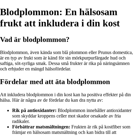
Blodplommon: En hälsosam
frukt att inkludera i din kost
Vad är blodplommon?
Blodplommon, även kända som blå plommon eller Prunus domestica,
är en typ av frukt som är känd för sin mörkpurpurfärgade hud och
saftiga, söt-syrliga smak. Dessa små frukter är rika på näringsämnen
och erbjuder en mängd hälsofördelar.
Fördelar med att äta blodplommon
Att inkludera blodplommon i din kost kan ha positiva effekter på din
hälsa. Här är några av de fördelar du kan dra nytta av:
Rik på antioxidanter:
Blodplommon innehåller antioxidanter
som skyddar kroppens celler mot skador orsakade av fria
radikaler.
Förbättrar matsmältningen:
Frukten är rik på kostfiber som
främjar en hälsosam matsmältning och kan bidra till att