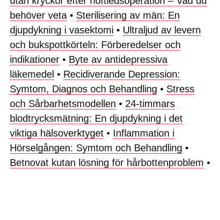
utan kryckor efter höftledsoperation – Vad du
behöver veta
•
Sterilisering av män: En
djupdykning i vasektomi
•
Ultraljud av levern
och bukspottkörteln: Förberedelser och
indikationer
•
Byte av antidepressiva
läkemedel
•
Recidiverande Depression:
Symtom, Diagnos och Behandling
•
Stress
och Sårbarhetsmodellen
•
24-timmars
blodtrycksmätning: En djupdykning i det
viktiga hälsoverktyget
•
Inflammation i
Hörselgången: Symtom och Behandling
•
Betnovat kutan lösning för hårbottenproblem
•