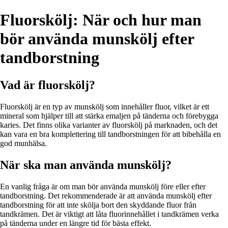
Fluorskölj: När och hur man
bör använda munskölj efter
tandborstning
Vad är fluorskölj?
Fluorskölj är en typ av munskölj som innehåller fluor, vilket är ett
mineral som hjälper till att stärka emaljen på tänderna och förebygga
karies. Det finns olika varianter av fluorskölj på marknaden, och det
kan vara en bra komplettering till tandborstningen för att bibehålla en
god munhälsa.
När ska man använda munskölj?
En vanlig fråga är om man bör använda munskölj före eller efter
tandborstning. Det rekommenderade är att använda munskölj efter
tandborstning för att inte skölja bort den skyddande fluor från
tandkrämen. Det är viktigt att låta fluorinnehållet i tandkrämen verka
på tänderna under en längre tid för bästa effekt.