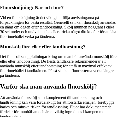
Fluorsköljning: När och hur?
Vid en fluorsköljning är det viktigt att följa anvisningarna på
förpackningen för bästa resultat. Generellt sett kan fluorskölj användas
en gång om dagen efter tandborstning. Skölj munnen noggrant i cirka
30 sekunder och undvik att äta eller dricka något direkt efter för att låta
fluorinnehållet verka på tänderna.
Munskölj före eller efter tandborstning?
Det finns olika uppfattningar kring om man bör använda munskölj före
eller efter tandborstning. De flesta tandläkare rekommenderar att
använda munskölj efter tandborstning för att få ut maximal effekt av
fluorinnehållet i tandkrämen. På så sätt kan fluorresterna verka längre
på tänderna.
Varför ska man använda fluorskölj?
Att använda fluorskölj som komplement till tandborstning och
tandtrådning kan vara fördelaktigt för att förstärka emaljen, förebygga
karies och minska risken för tandlossning. Fluor har dokumenterade
fördelar för munhälsan och är en viktig ingrediens i kampen mot
tandproblem.