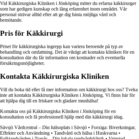
Vid Käkkirurgiska Kliniken i Jönköping möter du erfarna käkkirurger
som har gedigen kunskap och lång erfarenhet inom området. Vår
personal strävar alltid efter att ge dig bästa möjliga vård och
bemötande.
Pris för Käkkirurgi
Priset för käkkirurgiska ingrepp kan variera beroende på typ av
behandling och omfattning. Det är viktigt att kontakta kliniken för en
konsultation där du får information om kostnader och eventuella
försäkringsmöjligheter.
Kontakta Käkkirurgiska Kliniken
Vill du boka tid eller få mer information om käkkirurgi hos oss? Tveka
inte att kontakta Käkkirurgiska Kliniken i Jönköping. Vi finns här för
att hjälpa dig till en friskare och gladare munhälsa!
Kontakta oss på Käkkirurgiska Kliniken i Jönköping för en
konsultation och få professionell hjälp med din käkkirurgi idag.
Sävsjö Vårdcentral – Din hälsoplats i Sävsjö
•
Forxiga: Biverkningar,
Effekter och Användning
•
Tandvård och hälsa i Huskvarna
•
Folktandvården i Tranås – Din lokala tandvårdsklinik
•
Vrigstad