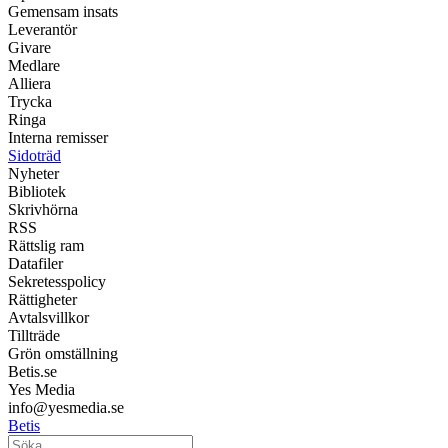
Gemensam insats
Leverantör
Givare
Medlare
Alliera
Trycka
Ringa
Interna remisser
Sidoträd
Nyheter
Bibliotek
Skrivhörna
RSS
Rättslig ram
Datafiler
Sekretesspolicy
Rättigheter
Avtalsvillkor
Tillträde
Grön omställning
Betis.se
Yes Media
info@yesmedia.se
Betis