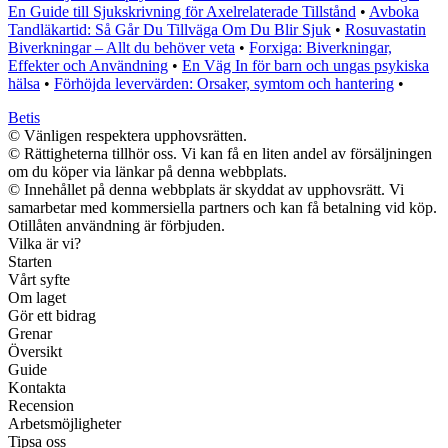
En Guide till Sjukskrivning för Axelrelaterade Tillstånd
•
Avboka
Tandläkartid: Så Går Du Tillväga Om Du Blir Sjuk
•
Rosuvastatin
Biverkningar – Allt du behöver veta
•
Forxiga: Biverkningar,
Effekter och Användning
•
En Väg In för barn och ungas psykiska
hälsa
•
Förhöjda levervärden: Orsaker, symtom och hantering
•
Betis
© Vänligen respektera upphovsrätten.
© Rättigheterna tillhör oss. Vi kan få en liten andel av försäljningen
om du köper via länkar på denna webbplats.
© Innehållet på denna webbplats är skyddat av upphovsrätt. Vi
samarbetar med kommersiella partners och kan få betalning vid köp.
Otillåten användning är förbjuden.
Vilka är vi?
Starten
Vårt syfte
Om laget
Gör ett bidrag
Grenar
Översikt
Guide
Kontakta
Recension
Arbetsmöjligheter
Tipsa oss