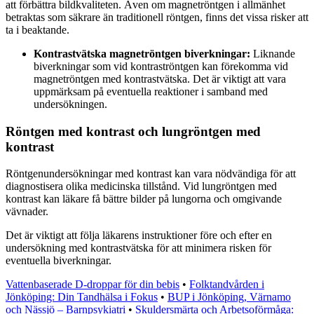
att förbättra bildkvaliteten. Även om magnetröntgen i allmänhet
betraktas som säkrare än traditionell röntgen, finns det vissa risker att
ta i beaktande.
Kontrastvätska magnetröntgen biverkningar:
Liknande
biverkningar som vid kontraströntgen kan förekomma vid
magnetröntgen med kontrastvätska. Det är viktigt att vara
uppmärksam på eventuella reaktioner i samband med
undersökningen.
Röntgen med kontrast och lungröntgen med
kontrast
Röntgenundersökningar med kontrast kan vara nödvändiga för att
diagnostisera olika medicinska tillstånd. Vid lungröntgen med
kontrast kan läkare få bättre bilder på lungorna och omgivande
vävnader.
Det är viktigt att följa läkarens instruktioner före och efter en
undersökning med kontrastvätska för att minimera risken för
eventuella biverkningar.
Vattenbaserade D-droppar för din bebis
•
Folktandvården i
Jönköping: Din Tandhälsa i Fokus
•
BUP i Jönköping, Värnamo
och Nässjö – Barnpsykiatri
•
Skuldersmärta och Arbetsoförmåga: