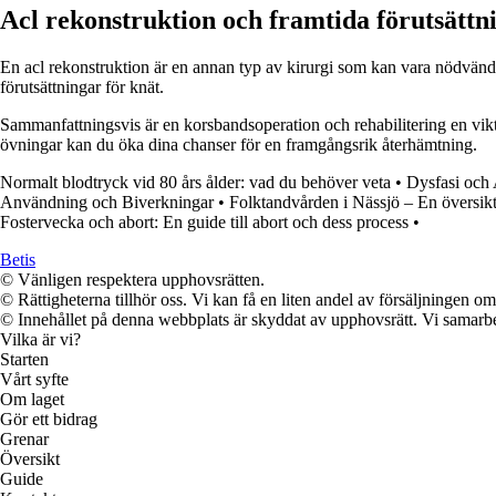
Acl rekonstruktion och framtida förutsättn
En acl rekonstruktion är en annan typ av kirurgi som kan vara nödvändig
förutsättningar för knät.
Sammanfattningsvis är en korsbandsoperation och rehabilitering en viktig 
övningar kan du öka dina chanser för en framgångsrik återhämtning.
Normalt blodtryck vid 80 års ålder: vad du behöver veta
•
Dysfasi och 
Användning och Biverkningar
•
Folktandvården i Nässjö – En översikt
Fostervecka och abort: En guide till abort och dess process
•
Betis
© Vänligen respektera upphovsrätten.
© Rättigheterna tillhör oss. Vi kan få en liten andel av försäljningen 
© Innehållet på denna webbplats är skyddat av upphovsrätt. Vi samarbe
Vilka är vi?
Starten
Vårt syfte
Om laget
Gör ett bidrag
Grenar
Översikt
Guide