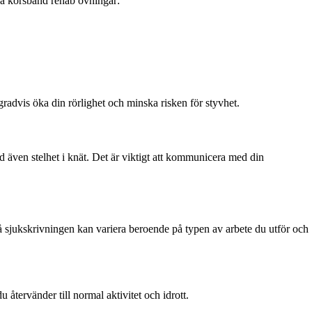
va korsband rehab övningar:
radvis öka din rörlighet och minska risken för styvhet.
d även stelhet i knät. Det är viktigt att kommunicera med din
på sjukskrivningen kan variera beroende på typen av arbete du utför och
u återvänder till normal aktivitet och idrott.