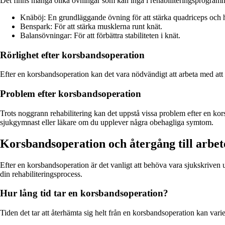
Det finns många olika övningar som kan ingå i rehabiliteringsprogramm
Knäböj: En grundläggande övning för att stärka quadriceps och 
Benspark: För att stärka musklerna runt knät.
Balansövningar: För att förbättra stabiliteten i knät.
Rörlighet efter korsbandsoperation
Efter en korsbandsoperation kan det vara nödvändigt att arbeta med att 
Problem efter korsbandsoperation
Trots noggrann rehabilitering kan det uppstå vissa problem efter en ko
sjukgymnast eller läkare om du upplever några obehagliga symtom.
Korsbandsoperation och återgång till arbet
Efter en korsbandsoperation är det vanligt att behöva vara sjukskriven 
din rehabiliteringsprocess.
Hur lång tid tar en korsbandsoperation?
Tiden det tar att återhämta sig helt från en korsbandsoperation kan varier