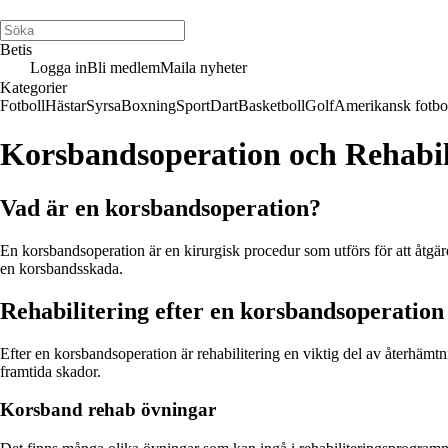
Betis
Logga in
Bli medlem
Maila nyheter
Kategorier
Fotboll
Hästar
Syrsa
Boxning
Sport
Dart
Basketboll
Golf
Amerikansk fotbo
Korsbandsoperation och Rehabili
Vad är en korsbandsoperation?
En korsbandsoperation är en kirurgisk procedur som utförs för att åtgä
en korsbandsskada.
Rehabilitering efter en korsbandsoperation
Efter en korsbandsoperation är rehabilitering en viktig del av återhämt
framtida skador.
Korsband rehab övningar