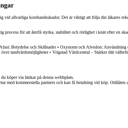
ingar
 vid allvarliga korsbandsskador. Det är viktigt att följa din läkares re
process för att återfå styrka, stabilitet och rörlighet i knät efter en sk
Afasi: Betydelse och Skillnader
•
Oxynorm och Alvedon: Användning 
 över tandvårdsmöjligheter
•
Vrigstad Vårdcentral – Stärker ditt välbef
om du köper via länkar på denna webbplats.
tar med kommersiella partners och kan få betalning vid köp. Otillåten 