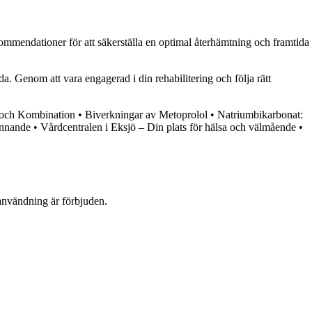
kommendationer för att säkerställa en optimal återhämtning och framtida
ada. Genom att vara engagerad i din rehabilitering och följa rätt
och Kombination
•
Biverkningar av Metoprolol
•
Natriumbikarbonat:
innande
•
Vårdcentralen i Eksjö – Din plats för hälsa och välmående
•
användning är förbjuden.