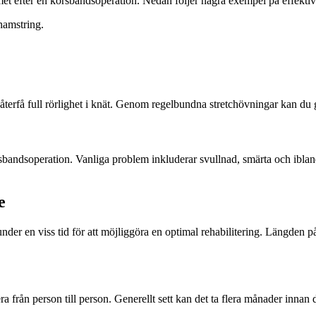
et efter en korsbandsoperation. Nedan följer några exempel på effekti
hamstring.
återfå full rörlighet i knät. Genom regelbundna stretchövningar kan du g
rsbandsoperation. Vanliga problem inkluderar svullnad, smärta och iblan
e
under en viss tid för att möjliggöra en optimal rehabilitering. Längden 
a från person till person. Generellt sett kan det ta flera månader innan d