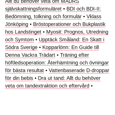
Allt du behöver veta om MADRS
självskattningsformuläret
•
BDI och BDI-II:
Bedömning, tolkning och formulär
•
Vklass
Jönköping
•
Bröstoperationer och Bukplastik
hos Landstinget
•
Myosit: Prognos, Utredning
och Symtom
•
Upptäck Småland: En Skatt i
Södra Sverige
•
Kopparlönn: En Guide till
Denna Vackra Trädart
•
Träning efter
höftledsoperation: Återhämtning och övningar
för bästa resultat
•
Vattenbaserade D-droppar
för din bebis
•
Dra ut tand: Allt du behöver
veta om tandextraktion och eftervård
•