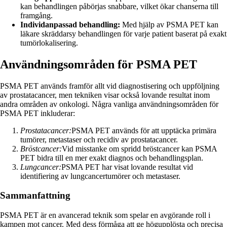
kan behandlingen påbörjas snabbare, vilket ökar chanserna till
framgång.
Individanpassad behandling:
Med hjälp av PSMA PET kan
läkare skräddarsy behandlingen för varje patient baserat på exakt
tumörlokalisering.
Användningsområden för PSMA PET
PSMA PET används framför allt vid diagnostisering och uppföljning
av prostatacancer, men tekniken visar också lovande resultat inom
andra områden av onkologi. Några vanliga användningsområden för
PSMA PET inkluderar:
Prostatacancer:
PSMA PET används för att upptäcka primära
tumörer, metastaser och recidiv av prostatacancer.
Bröstcancer:
Vid misstanke om spridd bröstcancer kan PSMA
PET bidra till en mer exakt diagnos och behandlingsplan.
Lungcancer:
PSMA PET har visat lovande resultat vid
identifiering av lungcancertumörer och metastaser.
Sammanfattning
PSMA PET är en avancerad teknik som spelar en avgörande roll i
kampen mot cancer. Med dess förmåga att ge högupplösta och precisa