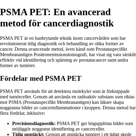
PSMA PET: En avancerad
metod för cancerdiagnostik
PSMA PET är en banbrytande teknik inom cancervården som har
revolutionerat tidig diagnostik och behandling av olika former av
cancer. Denna avancerade metod, även känd som Prostataspecifikt
Membranantigen Positronemissionstomografi, har visat sig vara särskilt
effektiv vid identifiering och spårning av prostatacancer samt andra
former av tumörer.
Fördelar med PSMA PET
PSMA PET används för att detektera molekyler som är förknippade
med tumörceller. Genom att använda en radioaktiv substans som riktas
mot PSMA (Prostataspecifikt Membranantigen) kan läkare skapa
noggranna bilder av cancerinflammationer i kroppen. Denna metod har
flera fördelar, inklusive:
Precisionsdiagnostik:
PSMA PET ger högupplösta bilder som
möjliggör noggrann identifiering av cancerceller.
Tidig upptäckt:
Genom att upptäcka tumörer i ett tidigt skede