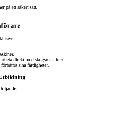
.
 på ett säkert sätt.
.
nförare
klusive:
askiner.
t arbeta direkt med skogsmaskiner.
förbättra sina färdigheter.
Utbildning
 följande: