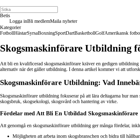
Betis
Logga in
Bli medlem
Maila nyheter
Kategorier
Fotboll
Hästar
Syrsa
Boxning
Sport
Dart
Basketboll
Golf
Amerikansk fotbo
Skogsmaskinförare Utbildning f
Att bli en kvalificerad skogsmaskinförare kräver en gedigen utbildnin
alternativ när det gäller utbildning. I denna artikel kommer vi att utfo
Skogsmaskinförare Utbildning: Vad Innebä
Skogsmaskinförare utbildning fokuserar på att lära deltagarna hur man 
skogsbruk, skogsekologi, skogsvård och hantering av virke.
Fördelar med Att Bli En Utbildad Skogsmaskinförare
Att genomgå en skogsmaskinförare utbildning ger många fördelar, inkl
Möjligheten att arbeta inom skogsbranschen och bidra till hållba