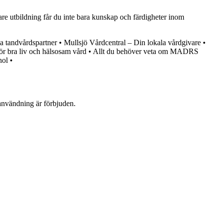
are utbildning får du inte bara kunskap och färdigheter inom
a tandvårdspartner
•
Mullsjö Vårdcentral – Din lokala vårdgivare
•
ör bra liv och hälsosam vård
•
Allt du behöver veta om MADRS
hol
•
användning är förbjuden.