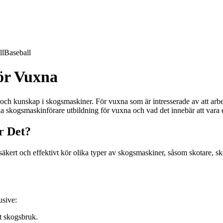
ll
Baseball
ör Vuxna
g och kunskap i skogsmaskiner. För vuxna som är intresserade av att ar
rska skogsmaskinförare utbildning för vuxna och vad det innebär att vara
r Det?
säkert och effektivt kör olika typer av skogsmaskiner, såsom skotare, 
usive:
rt skogsbruk.