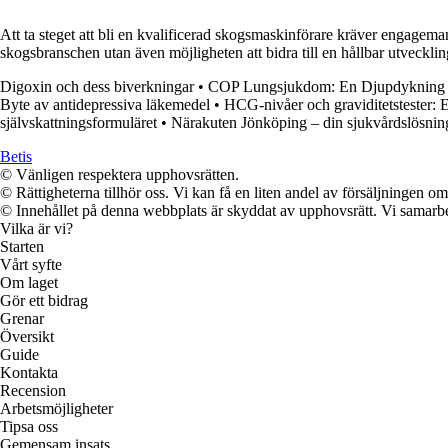
Att ta steget att bli en kvalificerad skogsmaskinförare kräver engagem
skogsbranschen utan även möjligheten att bidra till en hållbar utvecklin
Digoxin och dess biverkningar
•
COP Lungsjukdom: En Djupdykning i 
Byte av antidepressiva läkemedel
•
HCG-nivåer och graviditetstester: 
självskattningsformuläret
•
Närakuten Jönköping – din sjukvårdslösnin
Betis
© Vänligen respektera upphovsrätten.
© Rättigheterna tillhör oss. Vi kan få en liten andel av försäljningen 
© Innehållet på denna webbplats är skyddat av upphovsrätt. Vi samarbe
Vilka är vi?
Starten
Vårt syfte
Om laget
Gör ett bidrag
Grenar
Översikt
Guide
Kontakta
Recension
Arbetsmöjligheter
Tipsa oss
Gemensam insats