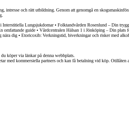
ang, intresse och rätt utbildning. Genom att genomgå en skogsmaskinför
g.
Interstitiella Lungsjukdomar
•
Folktandvården Rosenlund – Din trygg
En omfattande guide
•
Vårdcentralen Hälsan 1 i Jönköping – Din plats f
g nära dig
•
Etoricoxib: Verkningstid, biverkningar och risker med alko
om du köper via länkar på denna webbplats.
tar med kommersiella partners och kan få betalning vid köp. Otillåten 