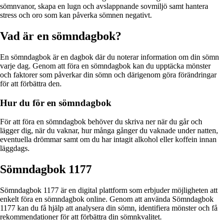
sömnvanor, skapa en lugn och avslappnande sovmiljö samt hantera
stress och oro som kan påverka sömnen negativt.
Vad är en sömndagbok?
En sömndagbok är en dagbok där du noterar information om din sömn
varje dag. Genom att föra en sömndagbok kan du upptäcka mönster
och faktorer som påverkar din sömn och därigenom göra förändringar
för att förbättra den.
Hur du för en sömndagbok
För att föra en sömndagbok behöver du skriva ner när du går och
lägger dig, när du vaknar, hur många gånger du vaknade under natten,
eventuella drömmar samt om du har intagit alkohol eller koffein innan
läggdags.
Sömndagbok 1177
Sömndagbok 1177 är en digital plattform som erbjuder möjligheten att
enkelt föra en sömndagbok online. Genom att använda Sömndagbok
1177 kan du få hjälp att analysera din sömn, identifiera mönster och få
rekommendationer för att förbättra din sömnkvalitet.