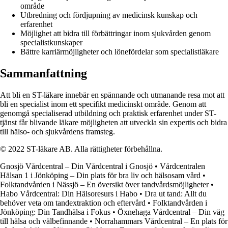
område
Utbredning och fördjupning av medicinsk kunskap och
erfarenhet
Möjlighet att bidra till förbättringar inom sjukvården genom
specialistkunskaper
Bättre karriärmöjligheter och lönefördelar som specialistläkare
Sammanfattning
Att bli en ST-läkare innebär en spännande och utmanande resa mot att
bli en specialist inom ett specifikt medicinskt område. Genom att
genomgå specialiserad utbildning och praktisk erfarenhet under ST-
tjänst får blivande läkare möjligheten att utveckla sin expertis och bidra
till hälso- och sjukvårdens framsteg.
© 2022 ST-läkare AB. Alla rättigheter förbehållna.
Gnosjö Vårdcentral – Din Vårdcentral i Gnosjö
•
Vårdcentralen
Hälsan 1 i Jönköping – Din plats för bra liv och hälsosam vård
•
Folktandvården i Nässjö – En översikt över tandvårdsmöjligheter
•
Habo Vårdcentral: Din Hälsoresurs i Habo
•
Dra ut tand: Allt du
behöver veta om tandextraktion och eftervård
•
Folktandvården i
Jönköping: Din Tandhälsa i Fokus
•
Öxnehaga Vårdcentral – Din väg
till hälsa och välbefinnande
•
Norrahammars Vårdcentral – En plats för