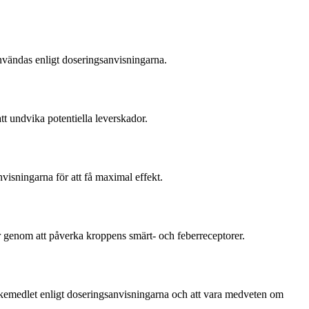
nvändas enligt doseringsanvisningarna.
t undvika potentiella leverskador.
visningarna för att få maximal effekt.
ar genom att påverka kroppens smärt- och feberreceptorer.
läkemedlet enligt doseringsanvisningarna och att vara medveten om