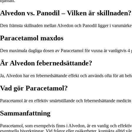
hjärnan.
Alvedon vs. Panodil – Vilken är skillnaden?
Den främsta skillnaden mellan Alvedon och Panodil ligger i varumärke
Paracetamol maxdos
Den maximala dagliga dosen av Paracetamol för vuxna är vanligtvis 4 gr
Är Alvedon febernedsättande?
Ja, Alvedon har en febernedsättande effekt och används ofta för att beha
Vad gör Paracetamol?
Paracetamol är en effektiv smärtstillande och febernedsättande medicin
Sammanfattning
Paracetamol, som exempelvis finns i Alvedon, är en vanlig och effektiv
eventuella biverkningar. Vid frågor eller osäkerheter, kontakta alltid vå