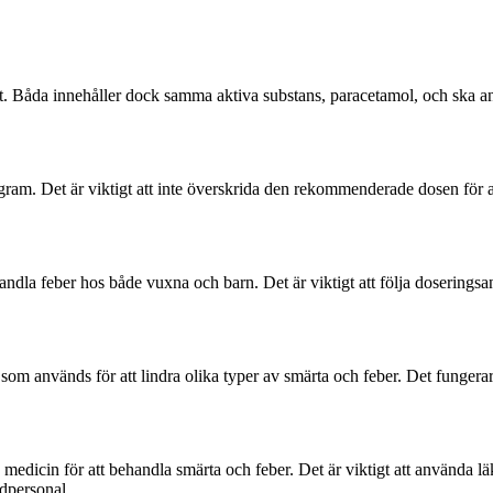
t. Båda innehåller dock samma aktiva substans, paracetamol, och ska a
am. Det är viktigt att inte överskrida den rekommenderade dosen för at
ndla feber hos både vuxna och barn. Det är viktigt att följa doseringsan
 som används för att lindra olika typer av smärta och feber. Det funger
 medicin för att behandla smärta och feber. Det är viktigt att använda 
rdpersonal.