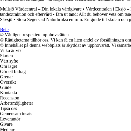
Mullsjö Vårdcentral – Din lokala vårdgivare
•
Vårdcentralen i Eksjö – 
tandextraktion och eftervård
•
Dra ut tand: Allt du behöver veta om tan
Sävsjö
•
Stora Segerstad Naturbrukscentrum: En guide till skolan och 
Betis
© Vänligen respektera upphovsrätten.
© Rättigheterna tillhör oss. Vi kan få en liten andel av försäljningen 
© Innehållet på denna webbplats är skyddat av upphovsrätt. Vi samarbe
Vilka är vi?
Starten
Vårt syfte
Om laget
Gör ett bidrag
Grenar
Översikt
Guide
Kontakta
Recension
Arbetsmöjligheter
Tipsa oss
Gemensam insats
Leverantör
Givare
Medlare