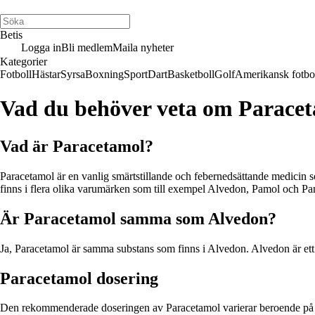
Betis
Logga in
Bli medlem
Maila nyheter
Kategorier
Fotboll
Hästar
Syrsa
Boxning
Sport
Dart
Basketboll
Golf
Amerikansk fotbo
Vad du behöver veta om Paracet
Vad är Paracetamol?
Paracetamol är en vanlig smärtstillande och febernedsättande medicin 
finns i flera olika varumärken som till exempel Alvedon, Pamol och Pa
Är Paracetamol samma som Alvedon?
Ja, Paracetamol är samma substans som finns i Alvedon. Alvedon är et
Paracetamol dosering
Den rekommenderade doseringen av Paracetamol varierar beroende på ålde