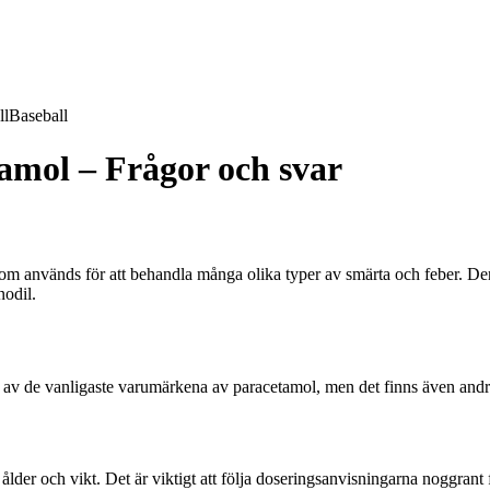
ll
Baseball
amol – Frågor och svar
som används för att behandla många olika typer av smärta och feber. D
nodil.
t av de vanligaste varumärkena av paracetamol, men det finns även and
r och vikt. Det är viktigt att följa doseringsanvisningarna noggrant f