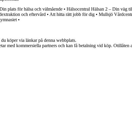
Din plats för hälsa och välmående
•
Hälsocentral Hälsan 2 – Din väg till
dextraktion och eftervård
•
Att hitta rätt jobb för dig
•
Mullsjö Vårdcentr
gymnasiet
•
om du köper via länkar på denna webbplats.
tar med kommersiella partners och kan få betalning vid köp. Otillåten 