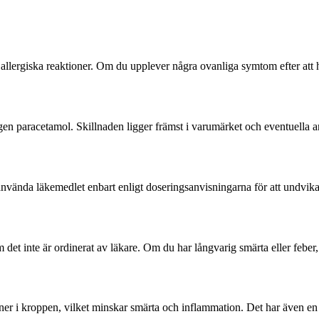
allergiska reaktioner. Om du upplever några ovanliga symtom efter att 
n paracetamol. Skillnaden ligger främst i varumärket och eventuella an
t använda läkemedlet enbart enligt doseringsanvisningarna för att undvik
et inte är ordinerat av läkare. Om du har långvarig smärta eller feber, b
er i kroppen, vilket minskar smärta och inflammation. Det har även en 