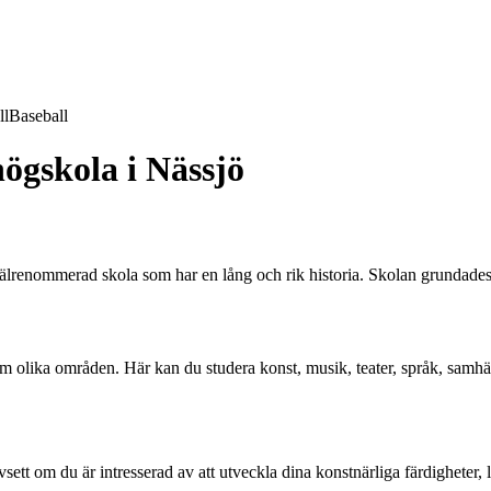
ll
Baseball
ögskola i Nässjö
renommerad skola som har en lång och rik historia. Skolan grundades 
m olika områden. Här kan du studera konst, musik, teater, språk, samhä
ett om du är intresserad av att utveckla dina konstnärliga färdigheter, lä