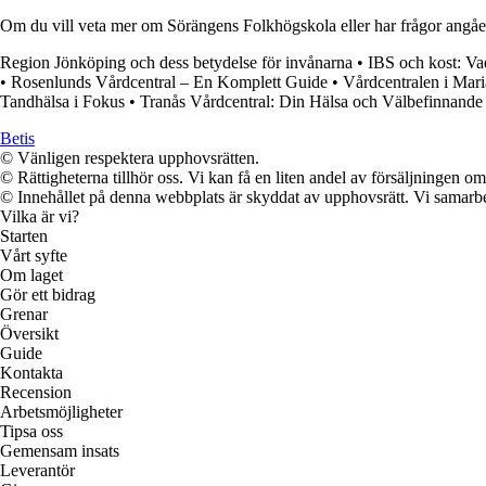
Om du vill veta mer om Sörängens Folkhögskola eller har frågor angåen
Region Jönköping och dess betydelse för invånarna
•
IBS och kost: Va
•
Rosenlunds Vårdcentral – En Komplett Guide
•
Vårdcentralen i Mar
Tandhälsa i Fokus
•
Tranås Vårdcentral: Din Hälsa och Välbefinnande
Betis
© Vänligen respektera upphovsrätten.
© Rättigheterna tillhör oss. Vi kan få en liten andel av försäljningen 
© Innehållet på denna webbplats är skyddat av upphovsrätt. Vi samarbe
Vilka är vi?
Starten
Vårt syfte
Om laget
Gör ett bidrag
Grenar
Översikt
Guide
Kontakta
Recension
Arbetsmöjligheter
Tipsa oss
Gemensam insats
Leverantör