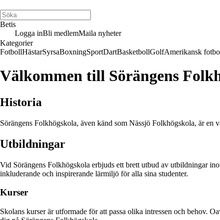
Betis
Logga in
Bli medlem
Maila nyheter
Kategorier
Fotboll
Hästar
Syrsa
Boxning
Sport
Dart
Basketboll
Golf
Amerikansk fotbo
Välkommen till Sörängens Folkh
Historia
Sörängens Folkhögskola, även känd som Nässjö Folkhögskola, är en väl
Utbildningar
Vid Sörängens Folkhögskola erbjuds ett brett utbud av utbildningar ino
inkluderande och inspirerande lärmiljö för alla sina studenter.
Kurser
Skolans kurser är utformade för att passa olika intressen och behov. Oavs