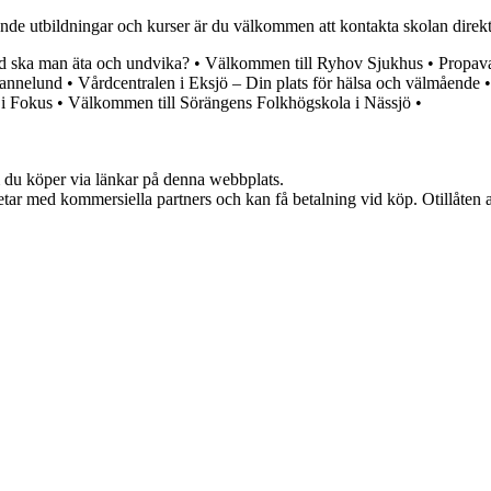
de utbildningar och kurser är du välkommen att kontakta skolan direkt.
d ska man äta och undvika?
•
Välkommen till Ryhov Sjukhus
•
Propav
iannelund
•
Vårdcentralen i Eksjö – Din plats för hälsa och välmående
 i Fokus
•
Välkommen till Sörängens Folkhögskola i Nässjö
•
om du köper via länkar på denna webbplats.
tar med kommersiella partners och kan få betalning vid köp. Otillåten 