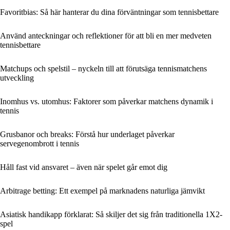
Favoritbias: Så här hanterar du dina förväntningar som tennisbettare
Använd anteckningar och reflektioner för att bli en mer medveten
tennisbettare
Matchups och spelstil – nyckeln till att förutsäga tennismatchens
utveckling
Inomhus vs. utomhus: Faktorer som påverkar matchens dynamik i
tennis
Grusbanor och breaks: Förstå hur underlaget påverkar
servegenombrott i tennis
Håll fast vid ansvaret – även när spelet går emot dig
Arbitrage betting: Ett exempel på marknadens naturliga jämvikt
Asiatisk handikapp förklarat: Så skiljer det sig från traditionella 1X2-
spel