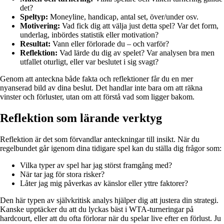
det?
Speltyp:
Moneyline, handicap, antal set, över/under osv.
Motivering:
Vad fick dig att välja just detta spel? Var det form,
underlag, inbördes statistik eller motivation?
Resultat:
Vann eller förlorade du – och varför?
Reflektion:
Vad lärde du dig av spelet? Var analysen bra men
utfallet oturligt, eller var beslutet i sig svagt?
Genom att anteckna både fakta och reflektioner får du en mer
nyanserad bild av dina beslut. Det handlar inte bara om att räkna
vinster och förluster, utan om att förstå vad som ligger bakom.
Reflektion som lärande verktyg
Reflektion är det som förvandlar anteckningar till insikt. När du
regelbundet går igenom dina tidigare spel kan du ställa dig frågor som:
Vilka typer av spel har jag störst framgång med?
När tar jag för stora risker?
Låter jag mig påverkas av känslor eller yttre faktorer?
Den här typen av självkritisk analys hjälper dig att justera din strategi.
Kanske upptäcker du att du lyckas bäst i WTA-turneringar på
hardcourt, eller att du ofta förlorar när du spelar live efter en förlust. Ju