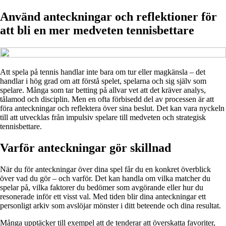
Använd anteckningar och reflektioner för
att bli en mer medveten tennisbettare
Att spela på tennis handlar inte bara om tur eller magkänsla – det
handlar i hög grad om att förstå spelet, spelarna och sig själv som
spelare. Många som tar betting på allvar vet att det kräver analys,
tålamod och disciplin. Men en ofta förbisedd del av processen är att
föra anteckningar och reflektera över sina beslut. Det kan vara nyckeln
till att utvecklas från impulsiv spelare till medveten och strategisk
tennisbettare.
Varför anteckningar gör skillnad
När du för anteckningar över dina spel får du en konkret överblick
över vad du gör – och varför. Det kan handla om vilka matcher du
spelar på, vilka faktorer du bedömer som avgörande eller hur du
resonerade inför ett visst val. Med tiden blir dina anteckningar ett
personligt arkiv som avslöjar mönster i ditt beteende och dina resultat.
Många upptäcker till exempel att de tenderar att överskatta favoriter,