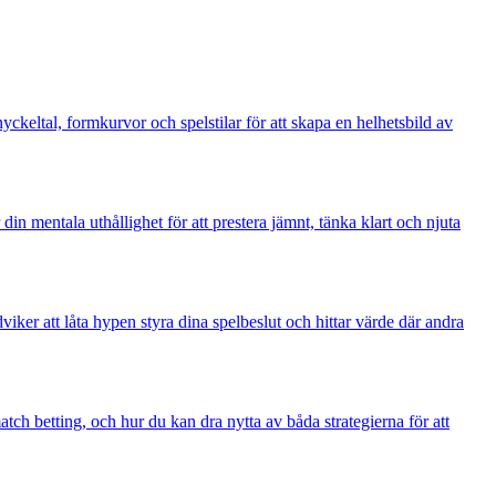
keltal, formkurvor och spelstilar för att skapa en helhetsbild av
in mentala uthållighet för att prestera jämnt, tänka klart och njuta
ker att låta hypen styra dina spelbeslut och hittar värde där andra
tch betting, och hur du kan dra nytta av båda strategierna för att