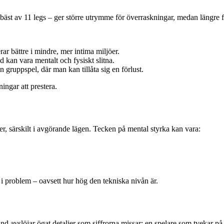
l bäst av 11 legs – ger större utrymme för överraskningar, medan längre 
erar bättre i mindre, mer intima miljöer.
 kan vara mentalt och fysiskt slitna.
gruppspel, där man kan tillåta sig en förlust.
ingar att prestera.
er, särskilt i avgörande lägen. Tecken på mental styrka kan vara:
i problem – oavsett hur hög den tekniska nivån är.
land avslöjar ögat detaljer som siffrorna missar: en spelare som tvekar på