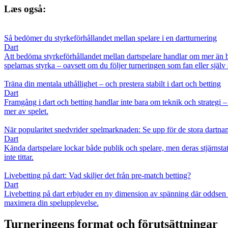
Læs også:
Så bedömer du styrkeförhållandet mellan spelare i en dartturnering
Dart
Att bedöma styrkeförhållandet mellan dartspelare handlar om mer än ba
spelarnas styrka – oavsett om du följer turneringen som fan eller själv 
Träna din mentala uthållighet – och prestera stabilt i dart och betting
Dart
Framgång i dart och betting handlar inte bara om teknik och strategi – 
mer av spelet.
När popularitet snedvrider spelmarknaden: Se upp för de stora dartn
Dart
Kända dartspelare lockar både publik och spelare, men deras stjärnsta
inte tittar.
Livebetting på dart: Vad skiljer det från pre-match betting?
Dart
Livebetting på dart erbjuder en ny dimension av spänning där oddsen ski
maximera din spelupplevelse.
Turneringens format och förutsättningar