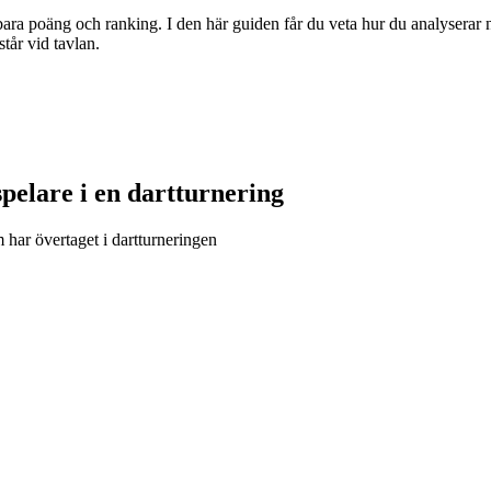
ra poäng och ranking. I den här guiden får du veta hur du analyserar nyc
står vid tavlan.
pelare i en dartturnering
m har övertaget i dartturneringen