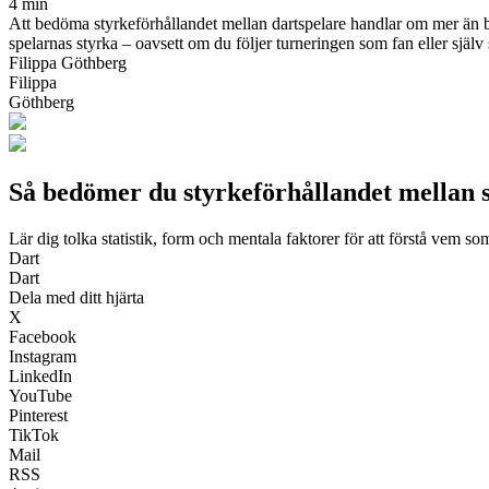
4 min
Att bedöma styrkeförhållandet mellan dartspelare handlar om mer än ba
spelarnas styrka – oavsett om du följer turneringen som fan eller själv 
Filippa Göthberg
Filippa
Göthberg
Så bedömer du styrkeförhållandet mellan s
Lär dig tolka statistik, form och mentala faktorer för att förstå vem so
Dart
Dart
Dela med ditt hjärta
X
Facebook
Instagram
LinkedIn
YouTube
Pinterest
TikTok
Mail
RSS