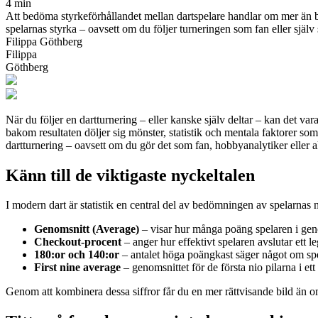
4 min
Att bedöma styrkeförhållandet mellan dartspelare handlar om mer än ba
spelarnas styrka – oavsett om du följer turneringen som fan eller själv 
Filippa Göthberg
Filippa
Göthberg
När du följer en dartturnering – eller kanske själv deltar – kan det 
bakom resultaten döljer sig mönster, statistik och mentala faktorer so
dartturnering – oavsett om du gör det som fan, hobbyanalytiker eller a
Känn till de viktigaste nyckeltalen
I modern dart är statistik en central del av bedömningen av spelarnas
Genomsnitt (Average)
– visar hur många poäng spelaren i genoms
Checkout-procent
– anger hur effektivt spelaren avslutar ett 
180:or och 140:or
– antalet höga poängkast säger något om spe
First nine average
– genomsnittet för de första nio pilarna i ett 
Genom att kombinera dessa siffror får du en mer rättvisande bild än om 