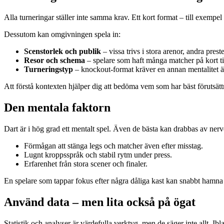
Alla turneringar ställer inte samma krav. Ett kort format – till exempe
Dessutom kan omgivningen spela in:
Scenstorlek och publik
– vissa trivs i stora arenor, andra prest
Resor och schema
– spelare som haft många matcher på kort tid
Turneringstyp
– knockout-format kräver en annan mentalitet än 
Att förstå kontexten hjälper dig att bedöma vem som har bäst förutsättn
Den mentala faktorn
Dart är i hög grad ett mentalt spel. Även de bästa kan drabbas av nerv
Förmågan att stänga legs och matcher även efter misstag.
Lugnt kroppsspråk och stabil rytm under press.
Erfarenhet från stora scener och finaler.
En spelare som tappar fokus efter några dåliga kast kan snabbt hamna 
Använd data – men lita också på ögat
Statistik och analyser är värdefulla verktyg, men de säger inte allt. Ib