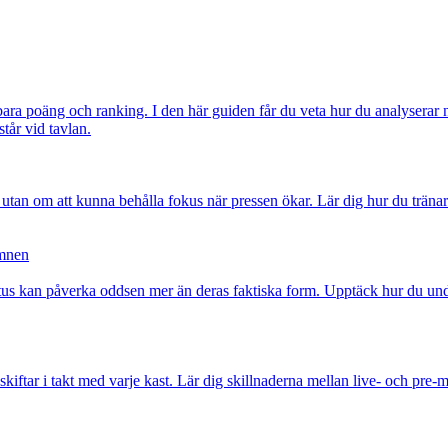
ra poäng och ranking. I den här guiden får du veta hur du analyserar nyc
står vid tavlan.
utan om att kunna behålla fokus när pressen ökar. Lär dig hur du tränar d
amnen
tus kan påverka oddsen mer än deras faktiska form. Upptäck hur du undvi
ftar i takt med varje kast. Lär dig skillnaderna mellan live- och pre-ma