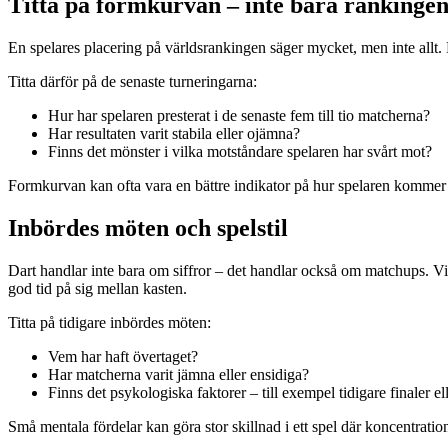
Titta på formkurvan – inte bara rankinge
En spelares placering på världsrankingen säger mycket, men inte allt. 
Titta därför på de senaste turneringarna:
Hur har spelaren presterat i de senaste fem till tio matcherna?
Har resultaten varit stabila eller ojämna?
Finns det mönster i vilka motståndare spelaren har svårt mot?
Formkurvan kan ofta vara en bättre indikator på hur spelaren kommer at
Inbördes möten och spelstil
Dart handlar inte bara om siffror – det handlar också om matchups. Vis
god tid på sig mellan kasten.
Titta på tidigare inbördes möten:
Vem har haft övertaget?
Har matcherna varit jämna eller ensidiga?
Finns det psykologiska faktorer – till exempel tidigare finaler ell
Små mentala fördelar kan göra stor skillnad i ett spel där koncentrati