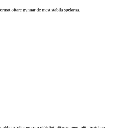
format oftare gynnar de mest stabila spelarna.
 dubbeln, eller en som plötsligt hittar rytmen mitt i matchen.